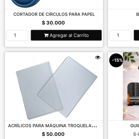
CORTADOR DE CIRCULOS PARA PAPEL
B
$ 30.000
Agregar
al Carrito
-15%
A
CRÍLICOS PARA MÁQUINA TROQUELADO...
GUI
$ 50.000
$ 