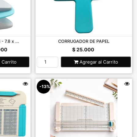
 7.8 x ...
CORRUGADOR DE PAPEL
000
$ 25.000
l Carrito
Agregar
al Carrito
-13%